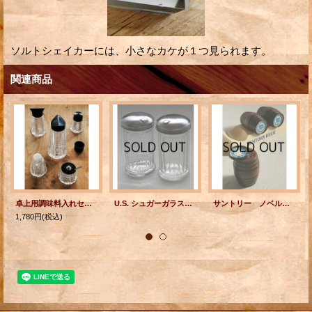
ソルトシェイカーには、小さなカケが１つ見られます。
関連商品
卓上用調味料入れセット ディスペンサーＬ/ディスペンサーM/ シェイカーS&P/ スプーン付ケース ガラス/プラスチック素材
U.S. シュガーガラスディスペンサー/シュガーガラスシェイカー size: Ø7.5×H14.2
サントリー ノベルティーグッズ 特製樽型調味料入れ/シェイカー スタンド付3ｐｃセット
1,780円
(税込)