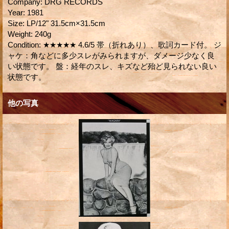
Company
:
DRG RECORDS
Year
:
1981
Size
:
LP/12" 31.5cm×31.5cm
Weight
:
240g
Condition
:
★★★★★ 4.6/5 帯（折れあり）、歌詞カード付。 ジ
ャケ：角などに多少スレがみられますが、ダメージ少なく良
い状態です。 盤：経年のスレ、キズなど殆ど見られない良い
状態です。
他の写真