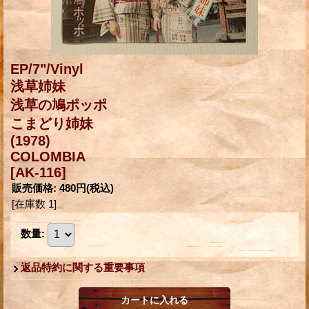
EP/7"/Vinyl
浅草姉妹
浅草の鳩ポッポ
こまどり姉妹
(1978)
COLOMBIA
[AK-116]
販売価格
:
480円
(税込)
[在庫数 1]
数量
:
返品特約に関する重要事項