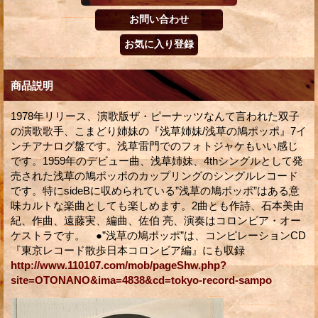
商品説明
1978年リリース、演歌版ザ・ピーナッツなんて言われた双子
の演歌歌手、こまどり姉妹の『浅草姉妹/浅草の鳩ポッポ』7イ
ンチアナログ盤です。浅草雷門でのフォトジャケもいい感じ
です。1959年のデビュー曲、浅草姉妹、4thシングルとして発
売された浅草の鳩ポッポのカップリングのシングルレコード
です。特にsideBに収められている”浅草の鳩ポッポ”はある意
味カルトな楽曲としても楽しめます。2曲とも作詩、石本美由
紀、作曲、遠藤実、編曲、佐伯 亮、演奏はコロンビア・オー
ケストラです。 ●”浅草の鳩ポッポ”は、コンピレーションCD
『東京レコード散歩日本コロンビア編』にも収録
http://www.110107.com/mob/pageShw.php?
site=OTONANO&ima=4838&cd=tokyo-record-sampo