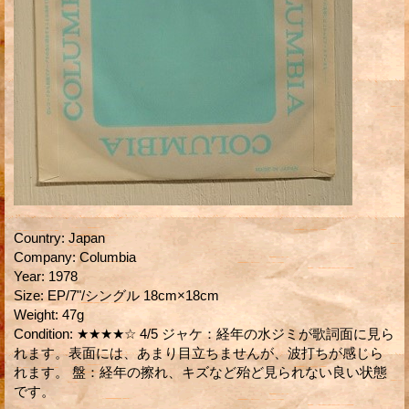
Country
:
Japan
Company
:
Columbia
Year
:
1978
Size
:
EP/7"/シングル 18cm×18cm
Weight
:
47g
Condition
:
★★★★☆ 4/5 ジャケ：経年の水ジミが歌詞面に見ら
れます。表面には、あまり目立ちませんが、波打ちが感じら
れます。 盤：経年の擦れ、キズなど殆ど見られない良い状態
です。