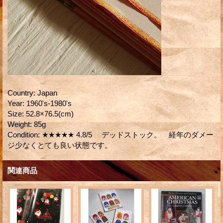
Country
:
Japan
Year
:
1960's-1980's
Size
:
52.8×76.5(cm)
Weight
:
85g
Condition
:
★★★★★ 4.8/5 デッドストック。 経年のダメー
ジ少なくとても良い状態です。
関連商品