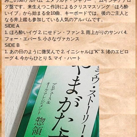
みこの9thアルバム "エメラルド・シャワー "、12インチアナロ
グ盤です。来生えつこ作詩によるクリスマスソング「ほろ酔
いイブ」から始まる全10曲、キーボードでは、後のご主人と
なる井上鑑も参加している人気のアルバムです。
SIDE A
1. ほろ酔いイヴ 2. にせドン・ファン 3. 雨上がりのサンバ 4.
フォー・エバー 5. 小さなヴァカンス
SIDE B
1. あの日のように微笑んで 2. イニシャルは"K" 3. 渚のエピロ
ーグ 4. 今からひとり 5. マイ・ハート