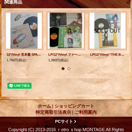
関連商品
12"/Vinyl 見本盤 SPACE HITCH-HIKERS 井上鑑 (1985) ジャケタイトルシール/歌詞カード付 ファンハウス
LP/12"/Vinyl ファースト・アルバム ”高木麻早” 作詞/作曲/歌 高木麻早 (1973) AARD-VARK
LP/12"/Vinyl "THE BEST ザ・ベスト " 福島邦子 鈴木茂/ 後藤次利/大村雅朗/竜真知子/松本隆/瀬尾一三 etc (1980) after YOU 帯なし/歌詞カード付
1,780円
(税込)
1,380円
(税込)
ホーム
|
ショッピングカート
特定商取引法表示
|
ご利用案内
PCサイト
Copyright (C) 2013-2016 ｒetro ｓhop MONTAGE All Rights