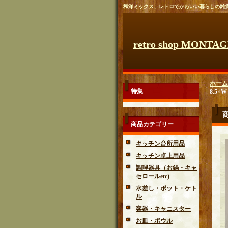
和洋ミックス、レトロでかわいい暮らしの雑
retro shop MONTA
ホーム
特集
8.5×W 
商品カテゴリー
キッチン台所用品
キッチン卓上用品
調理器具（お鍋・キャ
セロールetc)
水差し・ポット・ケト
ル
容器・キャニスター
お皿・ボウル