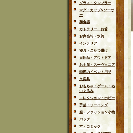
グラス・タンブラー
マグ・カップ&ソーサ
ー
和食器
カトラリー・お箸
お弁当箱・水筒
インテリア
寝具・こたつ掛け
日用品・アウトドア
お土産・スーヴェニア
季節のイベント用品
文房具
おもちゃ・ゲーム・ぬ
いぐるみ
コレクション・ホビー
手芸・ソーイング
服・ファッション小物
バッグ
本・コミック