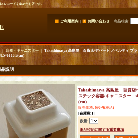
貨&レコードを集めたお店です。
ご利用案内
｜
お問い合わせ
商品検索
:
GE
｜
容器・キャニスター
｜
Takashimasya 高島屋 百貨店/デパート ノベルティ プ
8.5×H 10.5(cm)
商品説明
Takashimasya 高島屋 百
スチック容器/キャニスター size: W
(cm)
販売価格
:
690円
(税込)
[在庫数 1]
数量
:
返品特約に関する重要事項