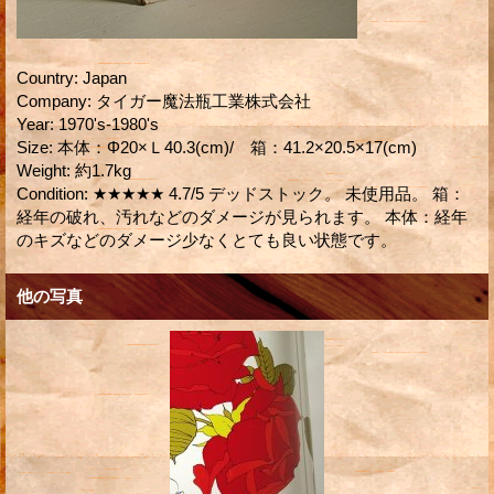
Country
:
Japan
Company
:
タイガー魔法瓶工業株式会社
Year
:
1970's-1980's
Size
:
本体：Φ20×Ｌ40.3(cm)/ 箱：41.2×20.5×17(cm)
Weight
:
約1.7kg
Condition
:
★★★★★ 4.7/5 デッドストック。 未使用品。 箱：
経年の破れ、汚れなどのダメージが見られます。 本体：経年
のキズなどのダメージ少なくとても良い状態です。
他の写真