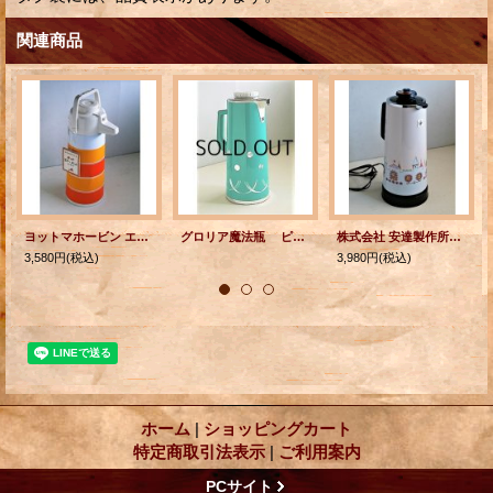
関連商品
ヨットマホービン エアーポット 回転式 1.9 L
グロリア魔法瓶 ピーコックグリーン 2.2L size: topΦ12×H36× bottomΦ14.8(cm)
株式会社 安達製作所 電子ポット アチックスエース キャッスル＆フラワー パステレカラー 容量： 1.8 リットル
3,580円
(税込)
3,980円
(税込)
ホーム
|
ショッピングカート
特定商取引法表示
|
ご利用案内
PCサイト