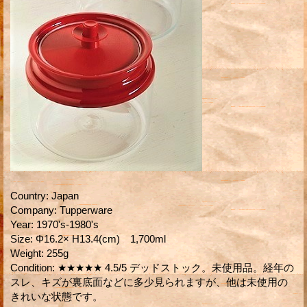
Country
:
Japan
Company
:
Tupperware
Year
:
1970's-1980's
Size
:
Φ16.2× H13.4(cm) 1,700ml
Weight
:
255g
Condition
:
★★★★★ 4.5/5 デッドストック。未使用品。経年の
スレ、キズが裏底面などに多少見られますが、他は未使用の
きれいな状態です。