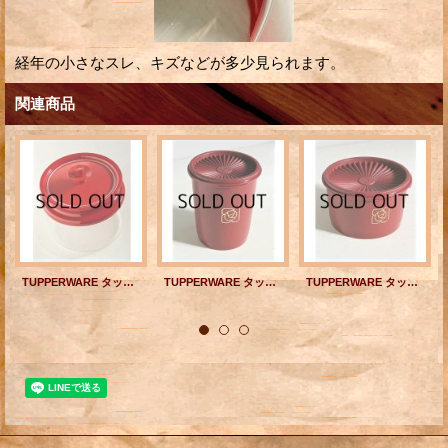
経年の小さなスレ、キズなどが多少見られます。
関連商品
TUPPERWARE タッパーウェア デコレータージャー・クランベリー #7 size: Φ14.3× H13.6(cm) 1,250ml
TUPPERWARE タッパーウェア キャニスター ”デコレーター” color: ワインレッド （ユーズド） ワンポイント ”ローズ（color:ゴールド）” size: ⌀12.8cm×H15.4cm
TUPPERWARE タッパーウェア キャニスター ”ミディデコレーター” color: ワインレッド （ユーズド） ワンポイント ”ローズ（color:ゴールド）” size:⌀14.7cm×H8.7cm