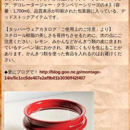
ア、デコレータージャー・クランベリーシリーズの＃3（容
量：1,700ml)。品質表示が印刷された包装袋に入っている、デ
ッドストックアイテムです。
【タッパーウェアカタログ「ご使用上のご注意」より】
スチロール樹脂の美しさを長持ちさせるために、次の点にご
注意ください。レモン、みかんなどかんきつ類の皮に含まれ
ているテンペン油におかされ、表面にくもりを生じることが
あります。かんきつ類を使った食品を入れるのはお避けくだ
さい。
◆更にブログで！
http://blog.goo.ne.jp/montage-
14/e/5c1cc5de407e2af9b01b3036ff42f407