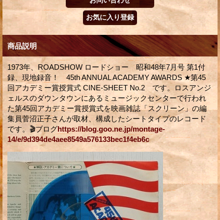
商品説明
1973年、ROADSHOW ロードショー 昭和48年7月号 第1付
録、現地録音！ 45th ANNUAL ACADEMY AWARDS ★第45
回アカデミー賞授賞式 CINE-SHEET No.2 です。ロスアンジ
ェルスのダウンタウンにあるミュージックセンターで行われ
た第45回アカデミー賞授賞式を映画雑誌「スクリーン」の編
集員菅沼正子さんが取材、構成したシートタイプのレコード
です。🎬ブログ
https://blog.goo.ne.jp/montage-
14/e/9d394de4aee8549a576133bec1f4eb6c