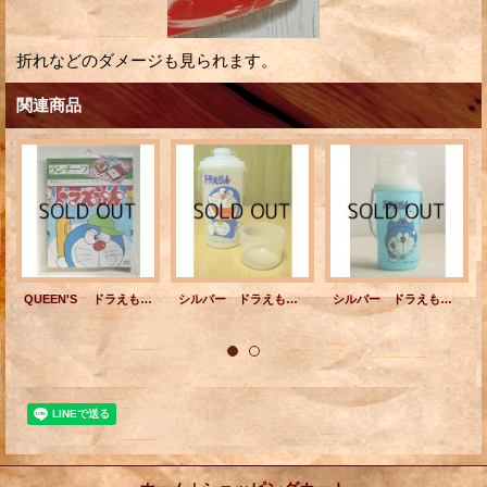
折れなどのダメージも見られます。
関連商品
QUEEN'S ドラえもん ”ランチーフ” お弁当包み size: 42×42(cm) 綿：100％
シルバー ドラえもん プラスチック水筒 容量 １７０ｍｌ
シルバー ドラえもん 冷水筒15S 容量：170ml