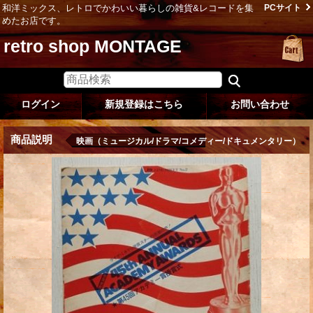
和洋ミックス、レトロでかわいい暮らしの雑貨&レコードを集
PCサイト
めたお店です。
retro shop MONTAGE
ログイン
新規登録はこちら
お問い合わせ
商品説明
映画（ミュージカル/ドラマ/コメディー/ドキュメンタリー）