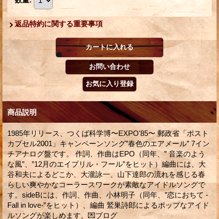
返品特約に関する重要事項
商品説明
1985年リリース、つくば科学博〜EXPO'85〜 郵政省「ポスト
カプセル2001」キャンペーンソング”春色のエアメール” 7イン
チアナログ盤です。 作詞、作曲はEPO（同年、” 音楽のよう
な風”、”12月のエイプリル・フール”をヒット）編曲には、大
谷和夫によるどこか、大瀧詠一、山下達郎の流れを感じる春
らしい爽やかなコーラースワークが素敵なアイドルソングで
す。sideBには、作詞、作曲、小林明子（同年、”恋におちて -
Fall in love-”をヒット）、編曲 鷲巣詩郎によるポップなアイド
ルソングが楽しめます。💌ブログ