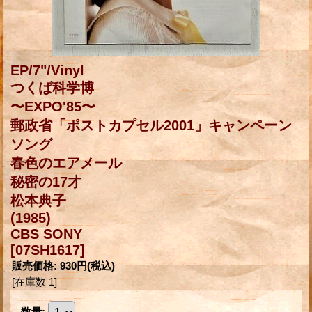
EP/7"/Vinyl
つくば科学博
〜EXPO'85〜
郵政省「ポストカプセル2001」キャンペーン
ソング
春色のエアメール
秘密の17才
松本典子
(1985)
CBS SONY
[07SH1617]
販売価格
:
930円
(税込)
[在庫数 1]
数量
: