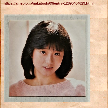
https://ameblo.jp/nakatoshi09/entry-12896404029.html