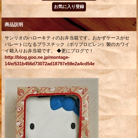
商品説明
サンリオのハローキティのお弁当箱です。おかずケースがセ
パレートになるプラスチック（ポリプロピレン）製のカワイ
イ箱入りお弁当箱です。 ◆更にブログで！
http://blog.goo.ne.jp/montage-
14/e/531b456d73072ad18797e59e2a4cd54e