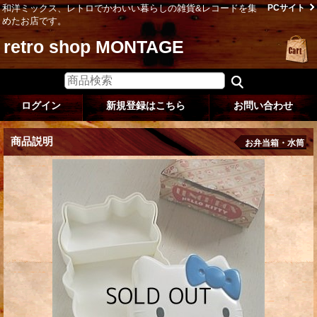
和洋ミックス、レトロでかわいい暮らしの雑貨&レコードを集
PCサイト
めたお店です。
retro shop MONTAGE
ログイン
新規登録はこちら
お問い合わせ
商品説明
お弁当箱・水筒