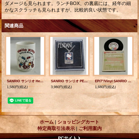
ダメージも見られます。ランチBOX、の裏底には、経年の細
かなスクラッチも見られますが、比較的良い状態です。
関連商品
SANRIO サンリオ Hello Kitty ハローキティ "Kitty & Mimmy" 陶器製 湯呑 ©1975 SANRIO CO., LTD.
SANRIO サンリオ PENDANT Hello Kitty ハローキティ "LOTS OF LOVE & HAPPINESS" ケース入り ©1975 SANRIO CO., LTD.
EP/7"/Vinyl SANRIO RECORD やっぱりおめでとう -お誕生日に- 大人になったら 作詩/作曲 小椋桂 ボーカル 女性(表記ナシ）
1,580円
(税込)
3,980円
(税込)
1,680円
(税込)
ホーム
|
ショッピングカート
特定商取引法表示
|
ご利用案内
PCサイト