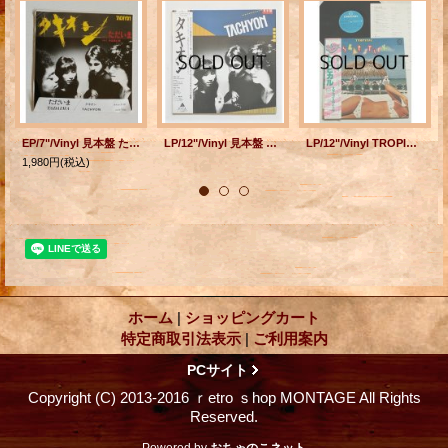
EP/7"/Vinyl 見本盤 ただいま 中近東幻想 TACHYON タキオン (1980) ALFA
LP/12"/Vinyl 見本盤 TACHYON タキオン P: ミッキー・カーチス (1980) 帯/歌詞カード付 ALFA
LP/12"/Vinyl TROPICAL トロピカル スラップスティック (1980) CANION 帯、歌詞カード付
1,980円
(税込)
ホーム
|
ショッピングカート
特定商取引法表示
|
ご利用案内
PCサイト
Copyright (C) 2013-2016 ｒetro ｓhop MONTAGE All Rights
Reserved.