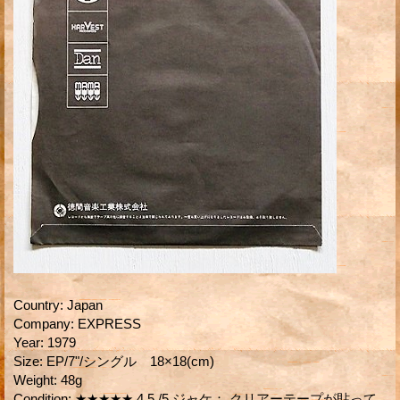
Country
:
Japan
Company
:
EXPRESS
Year
:
1979
Size
:
EP/7"/シングル 18×18(cm)
Weight
:
48g
Condition
:
★★★★★ 4.5 /5 ジャケ： クリアーテープが貼って