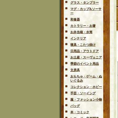
グラス・タンブラー
マグ・カップ&ソーサ
ー
和食器
カトラリー・お箸
お弁当箱・水筒
インテリア
寝具・こたつ掛け
日用品・アウトドア
お土産・スーヴェニア
季節のイベント用品
文房具
おもちゃ・ゲーム・ぬ
いぐるみ
コレクション・ホビー
手芸・ソーイング
服・ファッション小物
バッグ
本・コミック