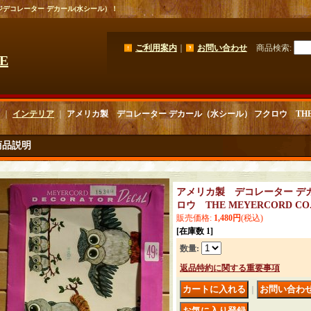
ジデコレーター デカール(水シール）！
ご利用案内
｜
お問い合わせ
商品検索
:
GE
｜
インテリア
｜
アメリカ製 デコレーター デカール（水シール） フクロウ THE M
商品説明
アメリカ製 デコレーター デ
ロウ THE MEYERCORD CO
販売価格
:
1,480円
(税込)
[在庫数 1]
数量
:
返品特約に関する重要事項
｜