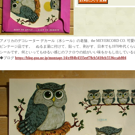
アメリカのデコレーター デカール（水シール）の老舗、the MEYERCORD CO. 
ビンテージ品です。 ぬるま湯に付けて、貼って、剥がす、日本でも1970年代く
シールです。何といってもゆるい感じのフクロウの絵がいい味をかもし出している
◆ブログ
https://blog.goo.ne.jp/montage-14/e/f84b4335eef78cb5410cb5536ccab804