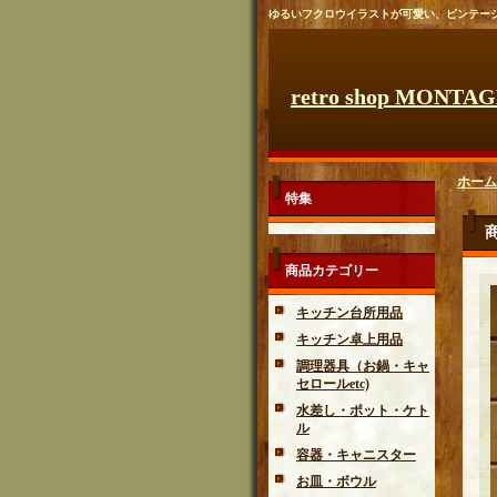
ゆるいフクロウイラストが可愛い、ビンテー
retro shop MONTA
ホーム
特集
商品カテゴリー
キッチン台所用品
キッチン卓上用品
調理器具（お鍋・キャ
セロールetc)
水差し・ポット・ケト
ル
容器・キャニスター
お皿・ボウル