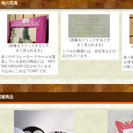
他の写真
(画像をクリックすると大
きく見られます)
(画像をクリックすると大
きく見られます)
シールの裏側には、会社名などが
記されています。
多くのデコレーター デカールを製
楽々
造している会社の商品には、MEY
を壊
ERCORDが印で記されています。
の取
ちなみにこれは”1530H”です。
関連商品