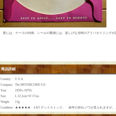
更には、ケースの内側、シールの裏側には、楽しげな当時のアドバタイジングが
商品詳細
Country
:
U.S.A.
Company
:
The MEYERCORD CO.
Year
:
1950's-1970's
Size
:
L 22.2cm×W 17cm
Weight
:
13g
Condition
:
★★★★★ 4.8/5 デッドストック。 経年の折れジワが見られますが