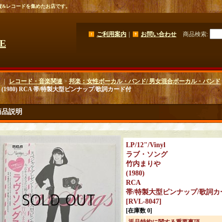
貨&レコードを集めたお店です。
ご利用案内
｜
お問い合わせ
商品検索
:
GE
｜
レコード・音楽関連
>
邦楽：女性ボーカル・バンド/ 男女混合ボーカル・バンド
 (1980) RCA 帯/特製大型ピンナップ/歌詞カード付
商品説明
LP/12"/Vinyl
ラブ・ソング
竹内まりや
(1980)
RCA
帯/特製大型ピンナップ/歌詞カ
[
RVL-8047
]
[在庫数 0]