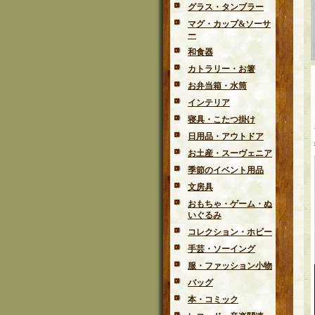
グラス・タンブラー
マグ・カップ&ソーサ
ー
和食器
カトラリー・お箸
お弁当箱・水筒
インテリア
寝具・こたつ掛け
日用品・アウトドア
お土産・スーヴェニア
季節のイベント用品
文房具
おもちゃ・ゲーム・ぬ
いぐるみ
コレクション・ホビー
手芸・ソーイング
服・ファッション小物
バッグ
本・コミック