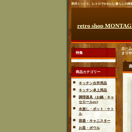
和洋ミックス、レトロでかわいい暮らしの雑
retro shop MONTA
ホーム
特集
まりや
商品カテゴリー
キッチン台所用品
キッチン卓上用品
調理器具（お鍋・キャ
セロールetc)
水差し・ポット・ケト
ル
容器・キャニスター
お皿・ボウル