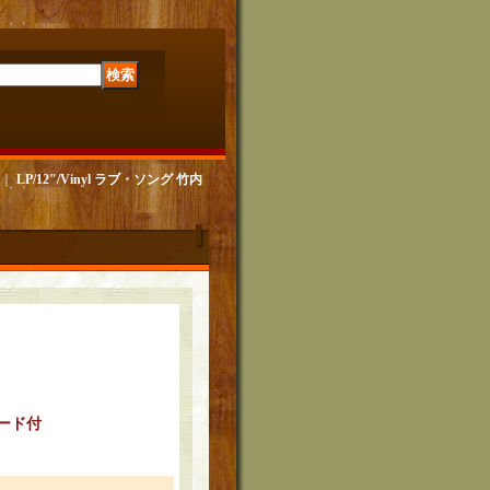
｜
LP/12"/Vinyl ラブ・ソング 竹内
ード付