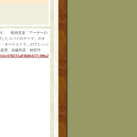
盤です。 映画音楽「アーサーの
愛したスパイのテーマ」のキ
ド・オーケストラ」のアレンジ
杉真理、加藤和彦、林哲司
e-14/e/476f231a038d8cb57c300a2