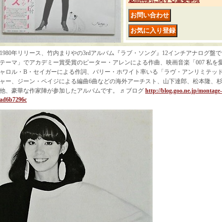
返品特約に関する重要事項
1980年リリース、竹内まりやの3rdアルバム『ラブ・ソング』12インチアナログ
テーマ」でアカデミー賞受賞のピーター・アレンによる作曲、映画音楽「007 私を
ャロル・B・セイガーによる作詞、バリー・ホワイト率いる「ラヴ・アンリミテッ
ャー、ジーン・ペイジによる編曲6曲などの海外アーチスト、山下達郎、松本隆、
他、豪華な作家陣が参加したアルバムです。 ♬ブログ
http://blog.goo.ne.jp/montag
ad6b7296c