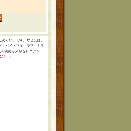
イ/ためらい」です。サビには、
ド・バイ・マイ・ラブ」を生
んの笑顔が素敵なレコジャ
622.html