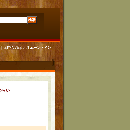
｜
EP/7"/Vinyl ハネムーン・イン・
めらい