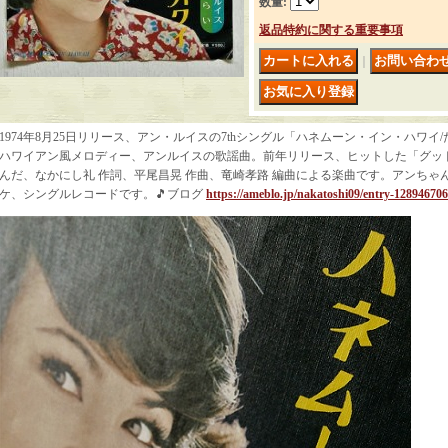
数量
:
返品特約に関する重要事項
｜
1974年8月25日リリース、アン・ルイスの7thシングル「ハネムーン・イン・ハワ
ハワイアン風メロディー、アンルイスの歌謡曲。前年リリース、ヒットした「グッ
んだ、なかにし礼 作詞、平尾昌晃 作曲、竜崎孝路 編曲による楽曲です。アンちゃ
ケ、シングルレコードです。🎵ブログ
https://ameblo.jp/nakatoshi09/entry-12894670