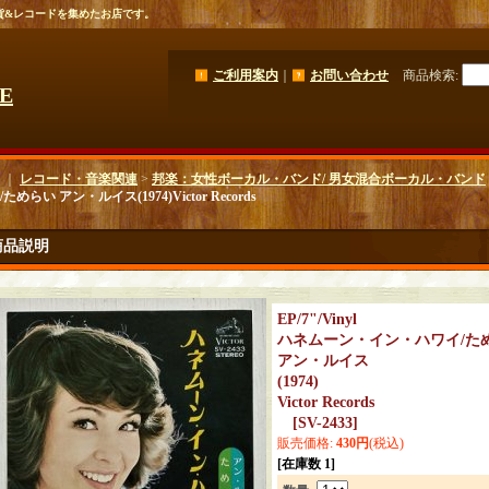
貨&レコードを集めたお店です。
ご利用案内
｜
お問い合わせ
商品検索
:
GE
｜
レコード・音楽関連
>
邦楽：女性ボーカル・バンド/ 男女混合ボーカル・バンド
ためらい アン・ルイス(1974)Victor Records
商品説明
EP/7"/Vinyl
ハネムーン・イン・ハワイ/た
アン・ルイス
(1974)
Victor Records
[
SV-2433
]
販売価格
:
430円
(税込)
[在庫数 1]