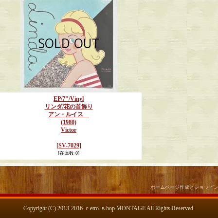
EP/7"/Vinyl
リンダ/花の首飾り
アン・ルイス
(1980)
Victor
[SV-7029]
[在庫数 0]
ホームページ作成とショッピ
Copyright (C) 2013-2016 ｒetro ｓhop MONTAGE All Rights Reserved.