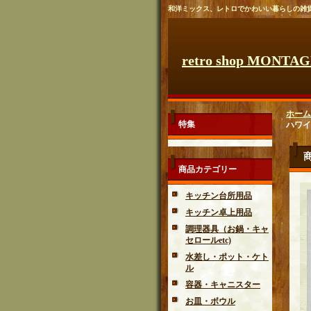
和洋ミックス、レトロでかわいい暮らしの雑
retro shop MONTA
ホーム
特集
ハワイ/
商品カテゴリー
キッチン台所用品
キッチン卓上用品
調理器具（お鍋・キャ
セロールetc)
水差し・ポット・ケト
ル
容器・キャニスター
お皿・ボウル