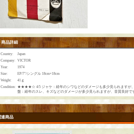
商品詳細
Country
:
Japan
Company
:
VICTOR
Year
:
1974
Size
:
EP/7"/シングル 18cm×18cm
Weight
:
41ｇ
Condition
:
★★★★☆ 4/5 ジャケ：経年のシワなどのダメージも多少見られます
盤：経年のスレ、キズなどのダメージが多少見られますが、音質良好で
関連商品