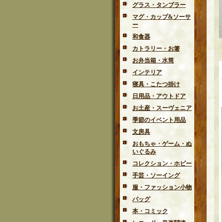
グラス・タンブラー
マグ・カップ&ソーサ
ー
和食器
カトラリー・お箸
お弁当箱・水筒
インテリア
寝具・こたつ掛け
日用品・アウトドア
お土産・スーヴェニア
季節のイベント用品
文房具
おもちゃ・ゲーム・ぬ
いぐるみ
コレクション・ホビー
手芸・ソーイング
服・ファッション小物
バッグ
本・コミック