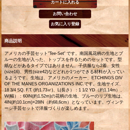
商品説明
アメリカの手芸セット"Tee-Set" です。南国風花柄の生地とブ
ルーの生地が入った、トップスを作るためのセットです。型
紙などがあるタイプではありません。子供服なら2着、女性
(size16)、男性(size42)などどれか1つができる材料が入ってい
るようです。生地は、アメリカのメーカー、ETCHINGS DIV
OF THE MANES ORGANIZATIONS INC.です。生地サイズ、
18 3/4 SQ. F.T. (約1.73㎡)、L(長さ）：1 1/2 YD（約1.14m）、
W(幅）：60IN(約1.52m)の花柄の生地、ブルーのリブ生地は、
4IN(約10.1cm)×28IN（約68,6cm）となっています。ヴィンテ
ージ手芸セットで洋服づくりが楽しめます。