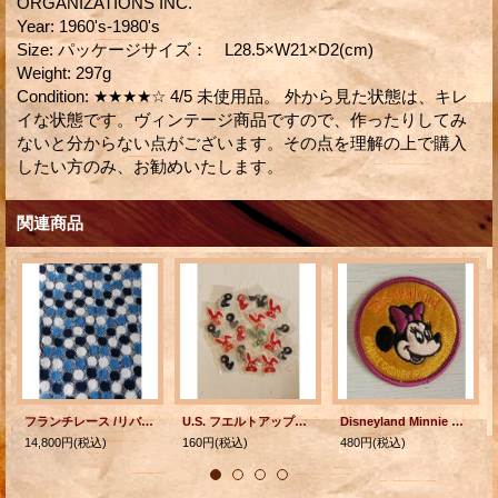
ORGANIZATIONS INC.
Year
:
1960's-1980's
Size
:
パッケージサイズ： L28.5×W21×D2(cm)
Weight
:
297g
Condition
:
★★★★☆ 4/5 未使用品。 外から見た状態は、キレ
イな状態です。ヴィンテージ商品ですので、作ったりしてみ
ないと分からない点がございます。その点を理解の上で購入
したい方のみ、お勧めいたします。
関連商品
フランチレース /リバーレース "dentelles de CALAIS" Dentelles MARRESCO 生地 90×540(cm)
U.S. フエルトアップリケ ラビット・チック（ひよこ）・ペリカン 各1枚
Disneyland Minnie Mouse Patch ミニーマウス ワッペン 刺繍タイプ size: Ø8cm WALT DISNEY PRODUCTIONS
14,800円
(税込)
160円
(税込)
480円
(税込)