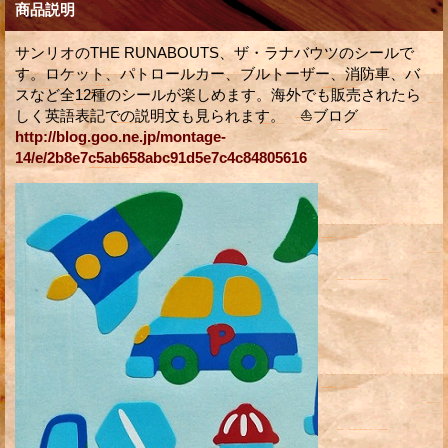
商品説明
サンリオのTHE RUNABOUTS、ザ・ラナバウツのシールで
す。ロケット、パトロールカー、ブルトーザー、消防車、バ
スなど全12種のシールが楽しめます。海外でも販売されたら
しく英語表記での説明文も見られます。 ⛵ブログ
http://blog.goo.ne.jp/montage-
14/e/2b8e7c5ab658abc91d5e7c4c84805616