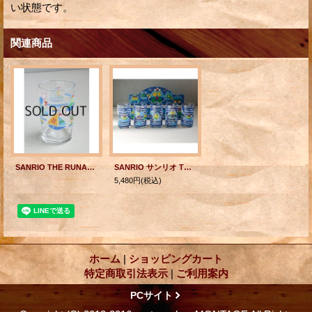
い状態です。
関連商品
SANRIO THE RUNABOUTS ザ・ラナバウツ タンブラー size: topØ6.3×H10.4×bottomØ6(cm)
SANRIO サンリオ THE RUNABOUTS ザ・ラナバウツ タンブラー5pcセット size: Ø6.2×H11(cm)
5,480円
(税込)
ホーム
|
ショッピングカート
特定商取引法表示
|
ご利用案内
PCサイト