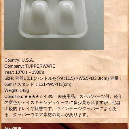
Country
:
U.S.A.
Company
:
TUPPERWARE
Year
:
1970's－1980's
Size
:
容器L 9.1 (ハンドルを含む11.5) ×W5.9×D3.3(cm) 容量：
65ml / スタンド：L21×W9×H3(cm)
Weight
:
143g
Condition
:
★★★★☆ 4.3/5 未使用品。スペアパーツ付。経年
の変色がアイスキャンディケースに多少見られますが、他は
比較的キレイな状態です。ヴィンテージタッパーによくあ
る、タッパーウエア素材の匂いがあります。