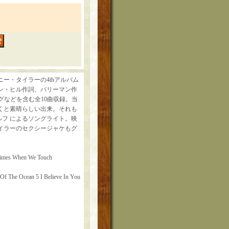
ー・タイラーの4thアルバム
す。ダン・ヒル作詞、バリーマン作
ソングなどを含む全10曲収録。当
くと素晴らしい出来。それも
ルフ によるソングライト。映
イラーのセクシージャケもグ
etimes When We Touch
 Of The Ocean 5 I Believe In You