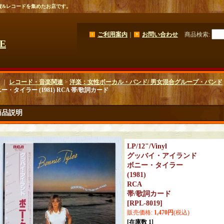
貨&レコードを集めたお店です。
ご利用案内
｜
お問い合わせ
商品検索
:
GE
｜
レコード・音楽関連
>
洋楽：女性ボーカル・バンド/ 男女混合グループ・バンド
ー・タイラー (1981) RCA 帯/歌詞カード
商品説明
LP/12"/Vinyl
グッバイ・アイランド
ボニー・タイラー
(1981)
RCA
帯/歌詞カード
[
RPL-8019
]
販売価格
:
1,470円
(税込)
[在庫数 1]