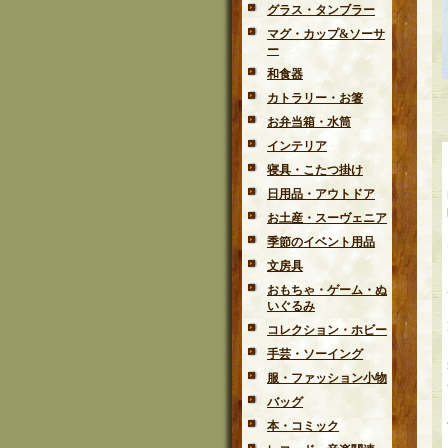
グラス・タンブラー
マグ・カップ&ソーサ
ー
和食器
カトラリー・お箸
お弁当箱・水筒
インテリア
寝具・こたつ掛け
日用品・アウトドア
お土産・スーヴェニア
季節のイベント用品
文房具
おもちゃ・ゲーム・ぬ
いぐるみ
コレクション・ホビー
手芸・ソーイング
服・ファッション小物
バッグ
本・コミック