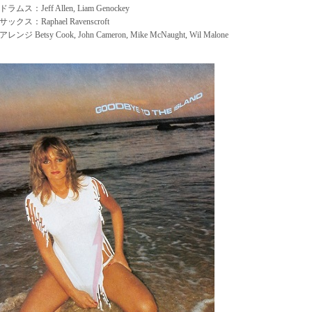
ドラムス：Jeff Allen, Liam Genockey
サックス：Raphael Ravenscroft
アレンジ Betsy Cook, John Cameron, Mike McNaught, Wil Malone