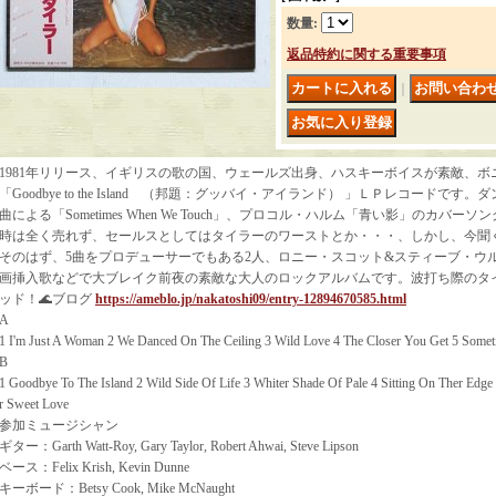
数量
:
返品特約に関する重要事項
｜
1981年リリース、イギリスの歌の国、ウェールズ出身、ハスキーボイスが素敵、ボニ
「Goodbye to the Island （邦題：グッバイ・アイランド） 」ＬＰレコードで
曲による「Sometimes When We Touch」、プロコル・ハルム「青い影」のカバー
時は全く売れず、セールスとしてはタイラーのワーストとか・・・、しかし、今聞
そのはず、5曲をプロデューサーでもある2人、ロニー・スコット&スティーブ・ウ
画挿入歌などで大ブレイク前夜の素敵な大人のロックアルバムです。波打ち際のタ
ッド！🌊ブログ
https://ameblo.jp/nakatoshi09/entry-12894670585.html
A
1 I'm Just A Woman 2 We Danced On The Ceiling 3 Wild Love 4 The Closer You Get 5 Som
B
1 Goodbye To The Island 2 Wild Side Of Life 3 Whiter Shade Of Pale 4 Sitting On Ther Edge
r Sweet Love
参加ミュージシャン
ギター：Garth Watt-Roy, Gary Taylor, Robert Ahwai, Steve Lipson
ベース：Felix Krish, Kevin Dunne
キーボード：Betsy Cook, Mike McNaught