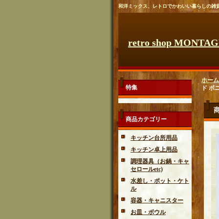
和洋ミックス、レトロでかわいい暮らしの雑
retro shop MONTA
ホーム
特集
ド ボニ
商品カテゴリー
キッチン台所用品
キッチン卓上用品
調理器具（お鍋・キャ
セロールetc)
水差し・ポット・ケト
ル
容器・キャニスター
お皿・ボウル