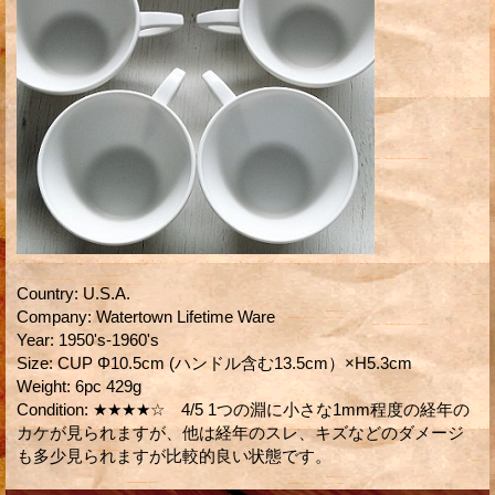
Country
:
U.S.A.
Company
:
Watertown Lifetime Ware
Year
:
1950's-1960's
Size
:
CUP Φ10.5cm (ハンドル含む13.5cm）×H5.3cm
Weight
:
6pc 429g
Condition
:
★★★★☆ 4/5 1つの淵に小さな1mm程度の経年の
カケが見られますが、他は経年のスレ、キズなどのダメージ
も多少見られますが比較的良い状態です。