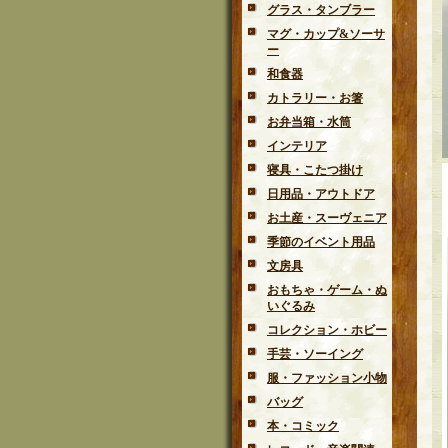
グラス・タンブラー
マグ・カップ&ソーサ
ー
和食器
カトラリー・お箸
お弁当箱・水筒
インテリア
寝具・こたつ掛け
日用品・アウトドア
お土産・スーヴェニア
季節のイベント用品
文房具
おもちゃ・ゲーム・ぬ
いぐるみ
コレクション・ホビー
手芸・ソーイング
服・ファッション小物
バッグ
本・コミック