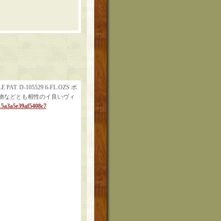
D-105529 6-FL.OZS ボ
植物などとも相性のイ良いヴィ
c15a3a5e39af5408c7