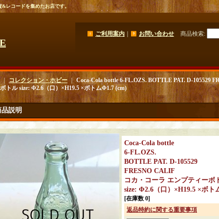
貨&レコードを集めたお店です。
ご利用案内
｜
お問い合わせ
商品検索
:
GE
｜
コレクション・ホビー
｜
Coca-Cola bottle 6-FL.OZS. BOTTLE PAT. D-10
トル size: Φ2.6（口）×H19.5 ×ボトムΦ1.7 (cm)
商品説明
Coca-Cola bottle
6-FL.OZS.
BOTTLE PAT. D-105529
FRESNO CALIF
コカ・コーラ エンプティーボ
size: Φ2.6（口）×H19.5 ×ボトム
[在庫数 0]
返品特約に関する重要事項