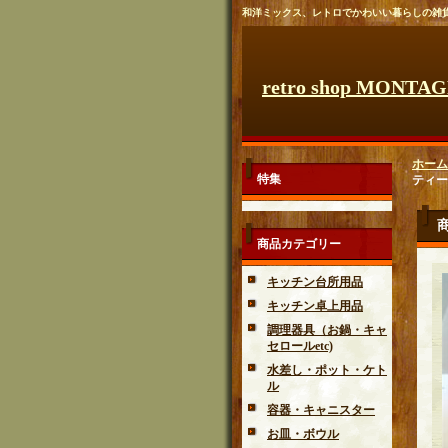
和洋ミックス、レトロでかわいい暮らしの雑
retro shop MONTA
ホーム
特集
ティーボ
商品カテゴリー
キッチン台所用品
キッチン卓上用品
調理器具（お鍋・キャ
セロールetc)
水差し・ポット・ケト
ル
容器・キャニスター
お皿・ボウル