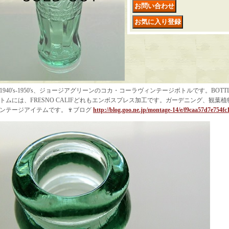
1940's-1950's、ジョージアグリーンのコカ・コーラヴィンテージボトルです。BOTTLE PAT. 
トムには、FRESNO CALIFどれもエンボスプレス加工です。ガーデニング、観葉
ンテージアイテムです。🍷ブログ
http://blog.goo.ne.jp/montage-14/e/f9caa57d7e754f