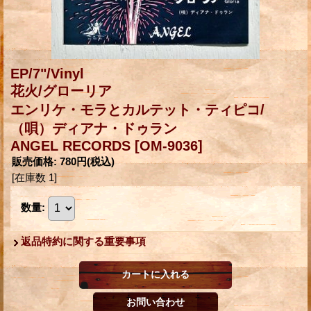
EP/7"/Vinyl
花火/グローリア
エンリケ・モラとカルテット・ティピコ/
（唄）ディアナ・ドゥラン
ANGEL RECORDS
[OM-9036]
販売価格
:
780円
(税込)
[在庫数 1]
数量
:
返品特約に関する重要事項