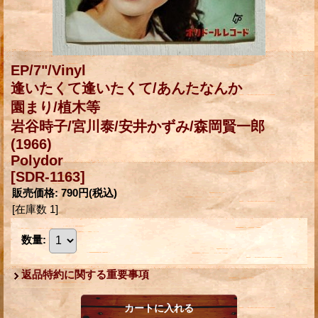
EP/7"/Vinyl
逢いたくて逢いたくて/あんたなんか
園まり/植木等
岩谷時子/宮川泰/安井かずみ/森岡賢一郎
(1966)
Polydor
[SDR-1163]
販売価格
:
790円
(税込)
[在庫数 1]
数量
:
返品特約に関する重要事項