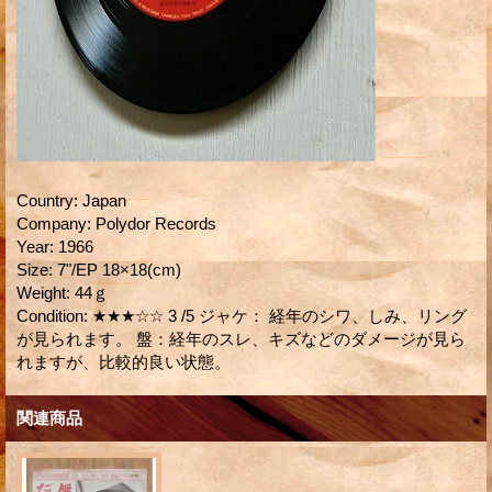
Country
:
Japan
Company
:
Polydor Records
Year
:
1966
Size
:
7"/EP 18×18(cm)
Weight
:
44ｇ
Condition
:
★★★☆☆ 3 /5 ジャケ： 経年のシワ、しみ、リング
が見られます。 盤：経年のスレ、キズなどのダメージが見ら
れますが、比較的良い状態。
関連商品