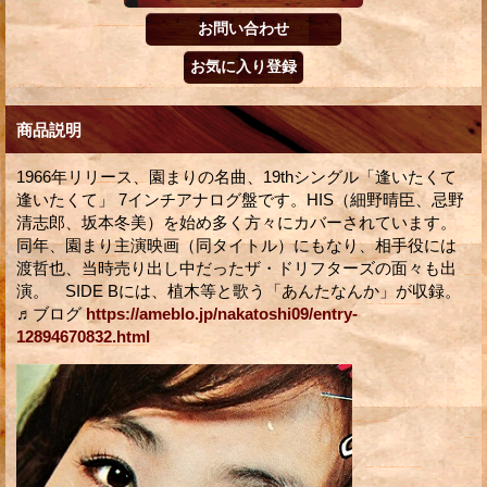
商品説明
1966年リリース、園まりの名曲、19thシングル「逢いたくて
逢いたくて」 7インチアナログ盤です。HIS（細野晴臣、忌野
清志郎、坂本冬美）を始め多く方々にカバーされています。
同年、園まり主演映画（同タイトル）にもなり、相手役には
渡哲也、当時売り出し中だったザ・ドリフターズの面々も出
演。 SIDE Bには、植木等と歌う「あんたなんか」が収録。
♬ブログ
https://ameblo.jp/nakatoshi09/entry-
12894670832.html