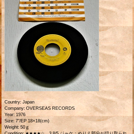
Country
:
Japan
Company
:
OVERSEAS RECORDS
Year
:
1976
Size
:
7"/EP 18×18(cm)
Weight
:
50ｇ
Condition
:
★★★★☆ 3.8/5 ジャケ：ぬりえ部分が切り取られ