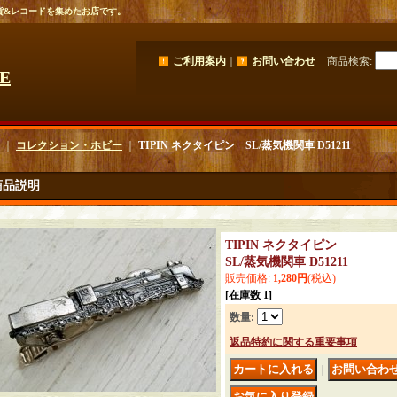
貨&レコードを集めたお店です。
ご利用案内
｜
お問い合わせ
商品検索
:
GE
｜
コレクション・ホビー
｜
TIPIN ネクタイピン SL/蒸気機関車 D51211
商品説明
TIPIN ネクタイピン
SL/蒸気機関車 D51211
販売価格
:
1,280円
(税込)
[在庫数 1]
数量
:
返品特約に関する重要事項
｜