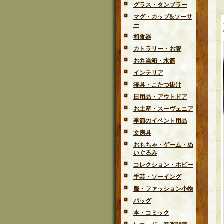
グラス・タンブラー
マグ・カップ&ソーサ
ー
和食器
カトラリー・お箸
お弁当箱・水筒
インテリア
寝具・こたつ掛け
日用品・アウトドア
お土産・スーヴェニア
季節のイベント用品
文房具
おもちゃ・ゲーム・ぬ
いぐるみ
コレクション・ホビー
手芸・ソーイング
服・ファッション小物
バッグ
本・コミック