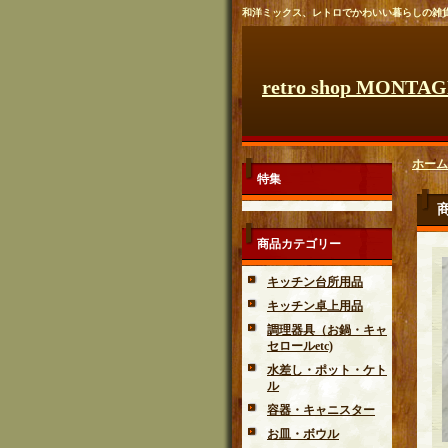
和洋ミックス、レトロでかわいい暮らしの雑
retro shop MONTA
ホーム
特集
商品カテゴリー
キッチン台所用品
キッチン卓上用品
調理器具（お鍋・キャ
セロールetc)
水差し・ポット・ケト
ル
容器・キャニスター
お皿・ボウル