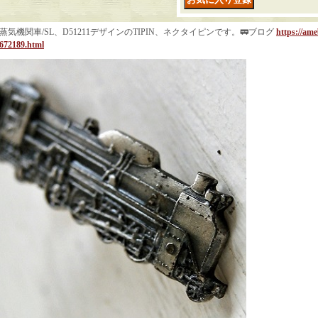
蒸気機関車/SL、D51211デザインのTIPIN、ネクタイピンです。🚃ブログ
https://ame
672189.html