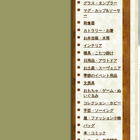
グラス・タンブラー
マグ・カップ&ソーサ
ー
和食器
カトラリー・お箸
お弁当箱・水筒
インテリア
寝具・こたつ掛け
日用品・アウトドア
お土産・スーヴェニア
季節のイベント用品
文房具
おもちゃ・ゲーム・ぬ
いぐるみ
コレクション・ホビー
手芸・ソーイング
服・ファッション小物
バッグ
本・コミック