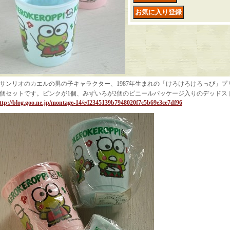
サンリオのカエルの男の子キャラクター、1987年生まれの「けろけろけろっぴ」プ
個セットです。ピンクが1個、みずいろが2個のビニールパッケージ入りのデッドス
ttp://blog.goo.ne.jp/montage-14/e/f2345139b7948020f7c5b69e3ce7df96