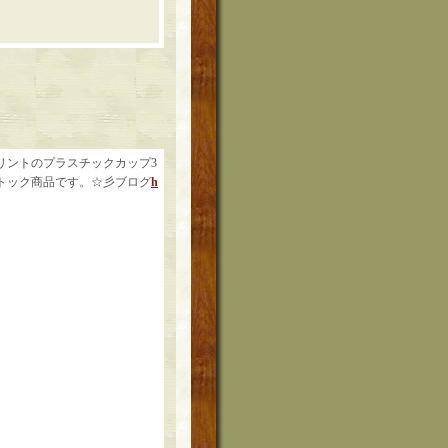
リントのプラスチックカップ3
トック商品です。☆彡ブログ
h