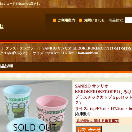
貨&レコードを集めたお店です。
ご利用案内
｜
お問い合わせ
商品検索
:
GE
｜
グラス・タンブラー
｜
SANRIO サンリオ KEROKEROKEROPPI けろけ
１/みずいろ２） サイズ: topΦ7cm・H7.5cm・bottomΦ5cm
商品説明
SANRIO サンリオ
KEROKEROKEROPPI け
プラスチックカップ３pcセッ
２）
サイズ: topΦ7cm・H7.5cm・bo
[在庫数 0]
返品特約に関する重要事項