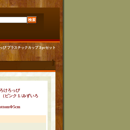
ろけろっぴ プラスチックカップ３pcセット
ろけろけろっぴ
ト（ピンク１/みずいろ
ttomΦ5cm