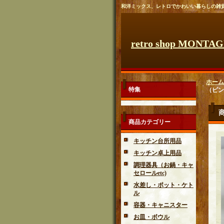
和洋ミックス、レトロでかわいい暮らしの雑
retro shop MONTA
ホーム
特集
（ピンク
商品カテゴリー
キッチン台所用品
キッチン卓上用品
調理器具（お鍋・キャ
セロールetc)
水差し・ポット・ケト
ル
容器・キャニスター
お皿・ボウル