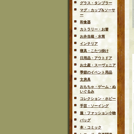
グラス・タンブラー
マグ・カップ&ソーサ
ー
和食器
カトラリー・お箸
お弁当箱・水筒
インテリア
寝具・こたつ掛け
日用品・アウトドア
お土産・スーヴェニア
季節のイベント用品
文房具
おもちゃ・ゲーム・ぬ
いぐるみ
コレクション・ホビー
手芸・ソーイング
服・ファッション小物
バッグ
本・コミック