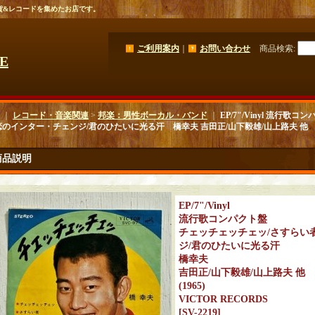
貨&レコードを集めたお店です。
ご利用案内
｜
お問い合わせ
商品検索
:
GE
｜
レコード・音楽関連
>
邦楽：男性ボーカル・バンド
｜
EP/7"/Vinyl 流行
恋のインター・チェンジ/君のひたいに光る汗 橋幸夫 吉田正/山下毅雄/山上路夫 他 (196
商品説明
EP/7"/Vinyl
流行歌コンパクト盤
チェッチェッチェッ/さすらい
ジ/君のひたいに光る汗
橋幸夫
吉田正/山下毅雄/山上路夫 他
(1965)
VICTOR RECORDS
[
SV-2219
]