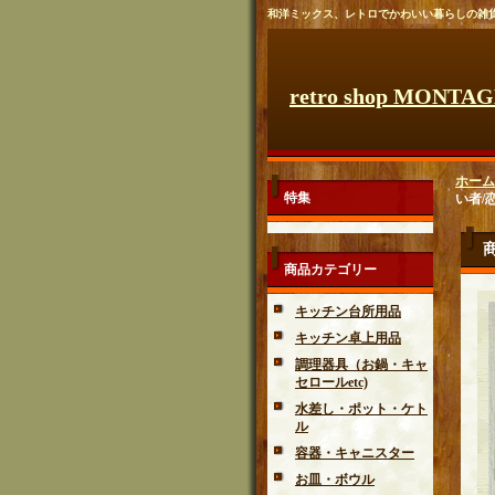
和洋ミックス、レトロでかわいい暮らしの雑
retro shop MONTA
ホーム
特集
い者/
商品カテゴリー
キッチン台所用品
キッチン卓上用品
調理器具（お鍋・キャ
セロールetc)
水差し・ポット・ケト
ル
容器・キャニスター
お皿・ボウル