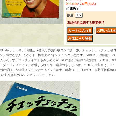
販売価格
:
730円
(税込)
[在庫数 1]
数量
:
返品特約に関する重要事項
｜
1965年リリース、33回転、4曲入りの流行歌コンパクト盤、チェッチェッチェッ/さ
ンジ/君のひたいに光る汗 橋幸夫の7インチシングル盤です。SIDEA、1曲目は、
入ったりするロックテイストも楽しめる吉田正による作編曲の歌謡曲、２曲目、宮
モダンジャズテイストが感じられる作・編曲のさすらい者。SIDEB、1曲目は、ア
の歌謡曲、作編曲はジャズクラリネット奏者、藤家虹二。2曲目は、大野正雄作編曲
る4曲が楽しめるシングルレコードです。