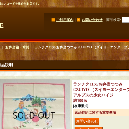
貨&レコードを集めたお店です。
ご利用案内
｜
お問い合わせ
商品検索
:
GE
｜
お弁当箱・水筒
｜
ランチクロス/お弁当つつみ ©ZUIYO （ズイヨーエンター
商品説明
ランチクロス/お弁当つつみ
©ZUIYO （ズイヨーエンタ
アルプスの少女ハイジ
綿100％
[在庫数 0]
返品特約に関する重要事項