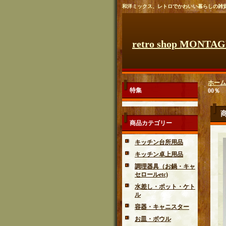
和洋ミックス、レトロでかわいい暮らしの雑
retro shop MONTA
ホーム
特集
00％
商品カテゴリー
キッチン台所用品
キッチン卓上用品
調理器具（お鍋・キャ
セロールetc)
水差し・ポット・ケト
ル
容器・キャニスター
お皿・ボウル