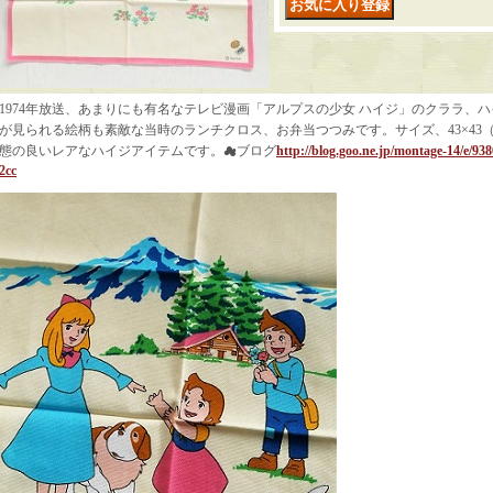
1974年放送、あまりにも有名なテレビ漫画「アルプスの少女 ハイジ」のクララ、
が見られる絵柄も素敵な当時のランチクロス、お弁当つつみです。サイズ、43×43
態の良いレアなハイジアイテムです。☁ブログ
http://blog.goo.ne.jp/montage-14/e/
2cc