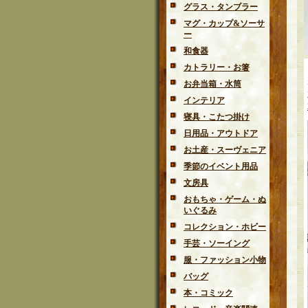
グラス・タンブラー
マグ・カップ&ソーサ
ー
和食器
カトラリー・お箸
お弁当箱・水筒
インテリア
寝具・こたつ掛け
日用品・アウトドア
お土産・スーヴェニア
季節のイベント用品
文房具
おもちゃ・ゲーム・ぬ
いぐるみ
コレクション・ホビー
手芸・ソーイング
服・ファッション小物
バッグ
本・コミック