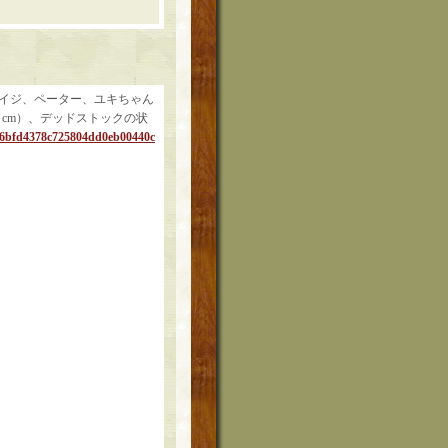
ハイジ、ペーター、ユキちゃん
（cm）、デッドストックの状
9386bfd4378c725804dd0eb00440c