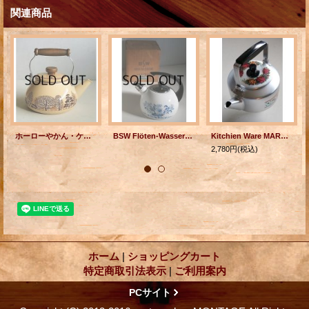
関連商品
ホーローやかん・ケトル EJIRY エジリー ウッズ・木・森 容量： 2.3Ｌ
BSW Flöten-Wasserkessel ca 2,75Ltr. Dekor Bavaria ドイツ製 笛吹ケトル ブルーオニオン柄 容量： 2.75リットル
Kitchien Ware MARUFUTO 花束 3Lアルミケトル/やかん 薔薇柄
2,780円
(税込)
ホーム
|
ショッピングカート
特定商取引法表示
|
ご利用案内
PCサイト