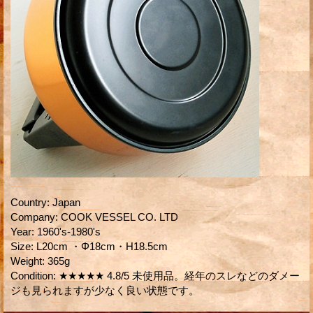
Country
:
Japan
Company
:
COOK VESSEL CO. LTD
Year
:
1960's-1980's
Size
:
L20cm ・Φ18cm・H18.5cm
Weight
:
365g
Condition
:
★★★★★ 4.8/5 未使用品。経年のスレなどのダメー
ジも見られますが少なく良い状態です。