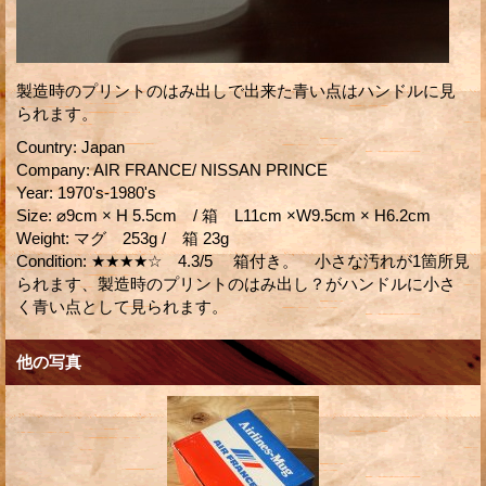
製造時のプリントのはみ出しで出来た青い点はハンドルに見
られます。
Country
:
Japan
Company
:
AIR FRANCE/ NISSAN PRINCE
Year
:
1970's-1980's
Size
:
⌀9cm × H 5.5cm / 箱 L11cm ×W9.5cm × H6.2cm
Weight
:
マグ 253g / 箱 23g
Condition
:
★★★★☆ 4.3/5 箱付き。 小さな汚れが1箇所見
られます、製造時のプリントのはみ出し？がハンドルに小さ
く青い点として見られます。
他の写真