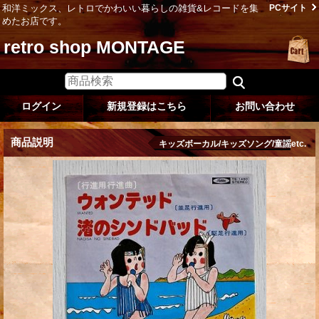
和洋ミックス、レトロでかわいい暮らしの雑貨&レコードを集
PCサイト
めたお店です。
retro shop MONTAGE
ログイン
新規登録はこちら
お問い合わせ
商品説明
キッズボーカル/キッズソング/童謡etc.