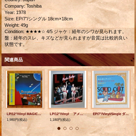
Company
:
Toshiba
Year
:
1978
Size
:
EP/7"/シングル 18cm×18cm
Weight
:
49g
Condition
:
★★★★☆ 4/5 ジャケ：経年のシワが見られます。
盤：経年のスレ、キズなどが見られますが音質は比較的良い
状態です。
関連商品
LP/12"/Vinyl MAGICAL MUSIC TOUR ピンクレディーの不思議な旅 ピンク・レディー (1979) Victor 帯/歌詞カード付
LP/12"/Vinyl アメリカ！アメリカ！アメリカ！ ピンク・レディー (1978) ‎ライナー、P4写真集付 ‎
EP/7"/Vinyl/Single ダンス教材（運動会用） カメレオン・アーミー/南の島のハメハメハ大王/季節の中で/草競馬 編曲： 松山祐士、久石譲 監修・振付 睦哲也 (1979) Toshiba Records
1,980円
(税込)
1,180円
(税込)