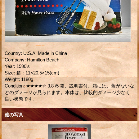
Country
:
U.S.A. Made in China
Company
:
Hamilton Beach
Year
:
1990's
Size
:
箱：11×20.5×15(cm)
Weight
:
1180g
Condition
:
★★★★☆ 3.8 /5 箱、説明書付。箱には、蓋がないな
どのダメージが見られます。本体は、比較的ダメージ少なく
良い状態です。
他の写真