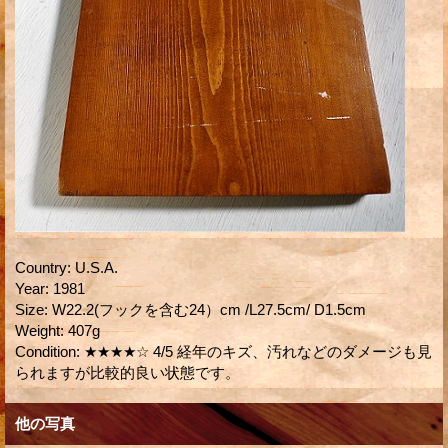
Country
:
U.S.A.
Year
:
1981
Size
:
W22.2(フックを含む24）cm /L27.5cm/ D1.5cm
Weight
:
407g
Condition
:
★★★★☆ 4/5 経年のキズ、汚れなどのダメージも見
られますが比較的良い状態です。
他の写真