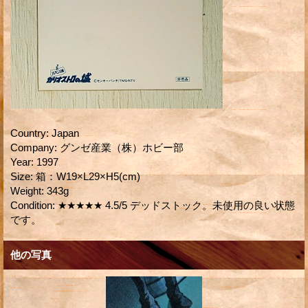
Country
:
Japan
Company
:
グンゼ産業（株）ホビー部
Year
:
1997
Size
:
箱：W19×L29×H5(cm)
Weight
:
343g
Condition
:
★★★★★ 4.5/5 デッドストック。未使用の良い状態
です。
他の写真