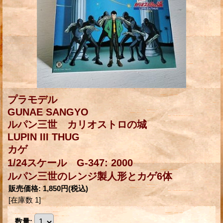
プラモデル
GUNAE SANGYO
ルパン三世 カリオストロの城
LUPIN III THUG
カゲ
1/24スケール G-347: 2000
ルパン三世のレンジ製人形とカゲ6体
販売価格
:
1,850円
(税込)
[在庫数 1]
数量
: