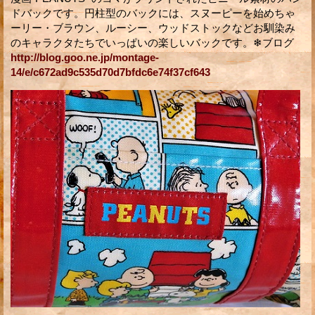
ドバックです。円柱型のバックには、スヌーピーを始めちゃ
ーリー・ブラウン、ルーシー、ウッドストックなどお馴染み
のキャラクタたちでいっぱいの楽しいバックです。❄ブログ
http://blog.goo.ne.jp/montage-
14/e/c672ad9c535d70d7bfdc6e74f37cf643