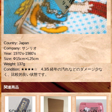
Country
:
Japan
Company
:
サンリオ
Year
:
1970's-1980's
Size
:
Φ15cm×L25cm
Weight
:
137g
Condition
:
★★★★☆ 4.3/5 経年の汚れなどのダメージ少な
く、比較的良い状態です。
関連商品