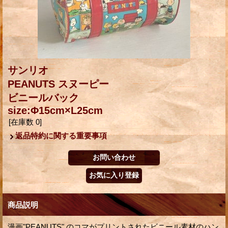
サンリオ
PEANUTS スヌーピー
ビニールバック
size:Φ15cm×L25cm
[在庫数 0]
返品特約に関する重要事項
商品説明
漫画"PEANUTS" のコマがプリントされたビニール素材のハン