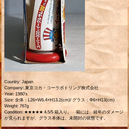
Country
:
Japan
Company
:
東京コカ・コーラボトリング株式会社
Year
:
1980's
Size
:
全体：L26×W6.4×H13.2(cm)/ グラス：Φ6×H13(cm)
Weight
:
767g
Condition
:
★★★★★ 4.5/5 箱入り。 箱には、経年のダメージ
が見られますが、グラス本体は、未開封の状態です。