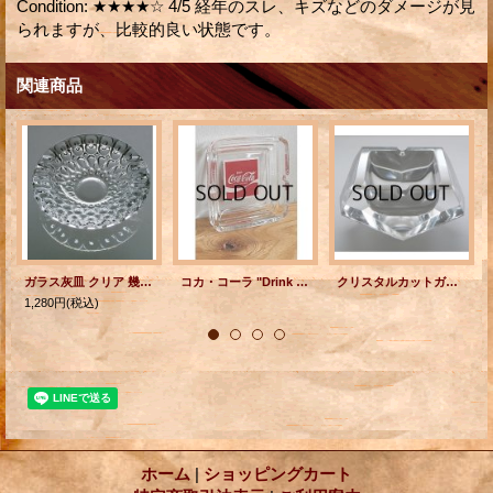
Condition
:
★★★★☆ 4/5 経年のスレ、キズなどのダメージが見
られますが、比較的良い状態です。
関連商品
ガラス灰皿 クリア 幾何学模様
コカ・コーラ "Drink Coca-Cola" ガラスアシュトレイ/灰皿 スクエアー
クリスタルカットガラス灰皿
1,280円
(税込)
ホーム
|
ショッピングカート