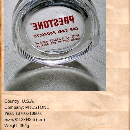
Country
:
U.S.A.
Company
:
PRESTONE
Year
:
1970's-1980's
Size
:
Φ12×H2.6 (cm)
Weight
:
354g