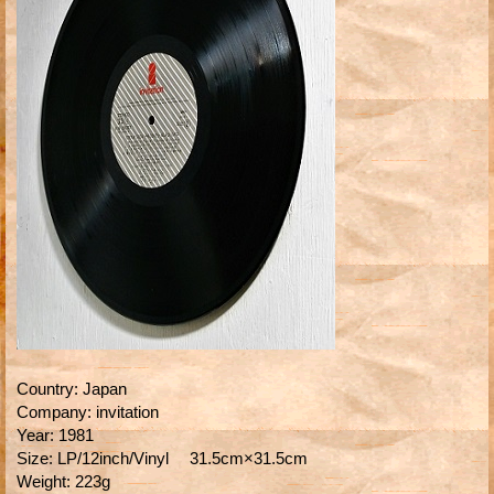
Country
:
Japan
Company
:
invitation
Year
:
1981
Size
:
LP/12inch/Vinyl 31.5cm×31.5cm
Weight
:
223g