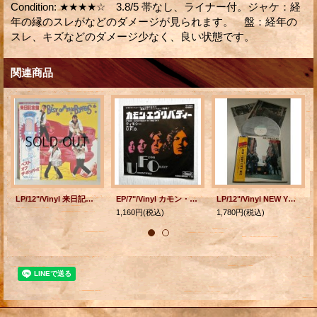
Condition
:
★★★★☆ 3.8/5 帯なし、ライナー付。ジャケ：経
年の縁のスレがなどのダメージが見られます。 盤：経年の
スレ、キズなどのダメージ少なく、良い状態です。
関連商品
LP/12"/Vinyl 来日記念盤 〜恋のアンブレラ〜 ベスト・オブ・ザ・ボッパーズ (1981) SWD DiSC 帯付/ライナー
EP/7"/Vinyl カモン・エヴリバディー/ティモシー U.F.O. (1970) Statesive
LP/12"/Vinyl NEW YORK CITY, N.Y. (1979) クールス・ロカビリー・クラブ TRIO RECORDS 帯/P8カラー写真集/歌詞カード付
1,160円
(税込)
1,780円
(税込)