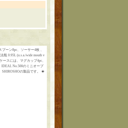
ーン8pc、ソーサー4枚 、
u.s.a./wide mouth v
素材のケースには、マグカップ4pc、
AL No.500のミニオープ
IROSHOの製品です。 ☀