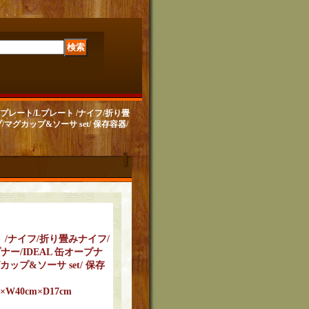
レート/Lプレート /ナイフ/折り畳
マグカップ&ソーサ set/ 保存容器/
 /ナイフ/折り畳みナイフ/
ナー/IDEAL 缶オープナ
ップ&ソーサ set/ 保存
W40cm×D17cm