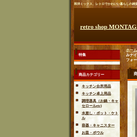
和洋ミックス、レトロでかわいい暮らしの雑
retro shop MONTA
ホーム
特集
みナイ
フォー
商品カテゴリー
キッチン台所用品
キッチン卓上用品
調理器具（お鍋・キャ
セロールetc)
水差し・ポット・ケト
ル
容器・キャニスター
お皿・ボウル