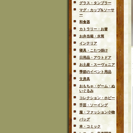
グラス・タンブラー
マグ・カップ&ソーサ
ー
和食器
カトラリー・お箸
お弁当箱・水筒
インテリア
寝具・こたつ掛け
日用品・アウトドア
お土産・スーヴェニア
季節のイベント用品
文房具
おもちゃ・ゲーム・ぬ
いぐるみ
コレクション・ホビー
手芸・ソーイング
服・ファッション小物
バッグ
本・コミック