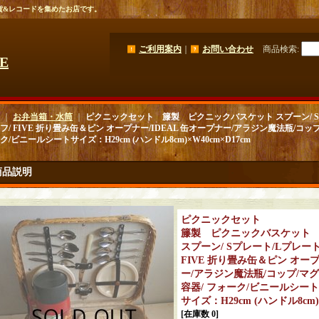
貨&レコードを集めたお店です。
ご利用案内
｜
お問い合わせ
商品検索
:
GE
｜
お弁当箱・水筒
｜
ピクニックセット 籐製 ピクニックバスケット スプーン/ Sプ
フ/ FIVE 折り畳み缶＆ピン オープナー/IDEAL 缶オープナー/アラジン魔法瓶/コップ/
ク/ビニールシートサイズ：H29cm (ハンドル8cm)×W40cm×D17cm
商品説明
ピクニックセット
籐製 ピクニックバスケット
スプーン/ Sプレート/Lプレート
FIVE 折り畳み缶＆ピン オープ
ー/アラジン魔法瓶/コップ/マグカ
容器/ フォーク/ビニールシート
サイズ：H29cm (ハンドル8cm)×
[在庫数 0]