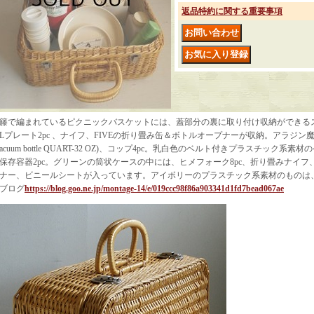
返品特約に関する重要事項
籐で編まれているピクニックバスケットには、蓋部分の裏に取り付け収納ができるスプ
Lプレート2pc 、ナイフ、FIVEの折り畳み缶＆ボトルオープナーが収納。アラジン魔法瓶 0.95L (
acuum bottle QUART-32 OZ)、コップ4pc。乳白色のベルト付きプラスチック系
保存容器2pc。グリーンの筒状ケースの中には、ヒメフォーク8pc、折り畳みナイフ、IDE
ナー、ビニールシートが入っています。アイボリーのプラスチック系素材のものは、SH
ブログ
https://blog.goo.ne.jp/montage-14/e/019ccc98f86a903341d1fd7bead067ae