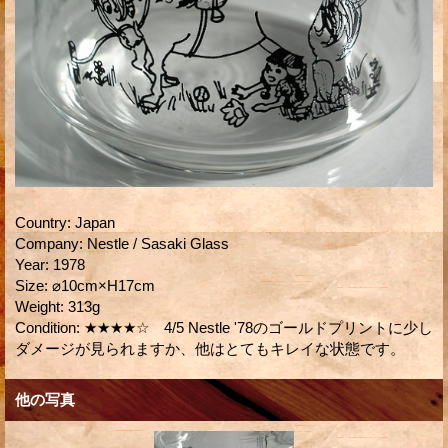
Country
:
Japan
Company
:
Nestle / Sasaki Glass
Year
:
1978
Size
:
⌀10cm×H17cm
Weight
:
313g
Condition
:
★★★★☆ 4/5 Nestle '78のゴールドプリントに少し
ダメージが見られますか、他はとてもキレイな状態です。
他の写真