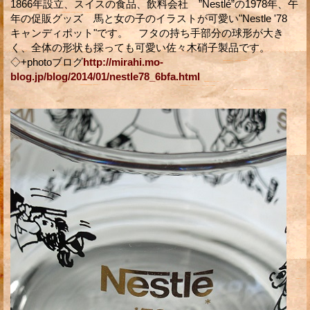
1866年設立、スイスの食品、飲料会社 ”Nestlé”の1978年、午
年の促販グッズ 馬と女の子のイラストが可愛い"Nestle '78
キャンディポット"です。 フタの持ち手部分の球形が大き
く、全体の形状も採っても可愛い佐々木硝子製品です。
◇+photoブログ
http://mirahi.mo-
blog.jp/blog/2014/01/nestle78_6bfa.html