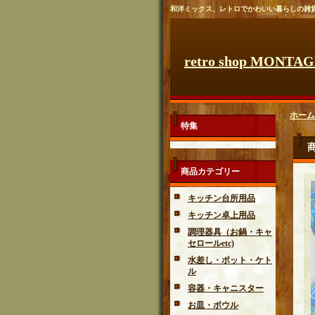
和洋ミックス、レトロでかわいい暮らしの雑
retro shop MONTA
ホーム
特集
商品カテゴリー
キッチン台所用品
キッチン卓上用品
調理器具（お鍋・キャ
セロールetc)
水差し・ポット・ケト
ル
容器・キャニスター
お皿・ボウル