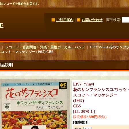
貨&レコードを集めたお店です。
ご利用案内
｜
お問い合わせ
商品検索
:
GE
｜
レコード・音楽関連
>
洋楽：男性ボーカル・バンド
｜
EP/7"/Vinyl 花の
コット・マッケンジー (1967) CBS
商品説明
EP/7"/Vinyl
花のサンフランシスコ/ワッツ
スコット・マッケンジー
(1967)
CBS
[
LL-2070-C
]
販売価格
:
880円
(税込)
[在庫数 1]