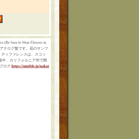
e to Wear Flowers in
録7インチアナログ盤です。花のサンフ
・ディファレンスは、スコッ
の最中、カリフォルニア州で開
♬ブログ
https://ameblo.jp/nakat