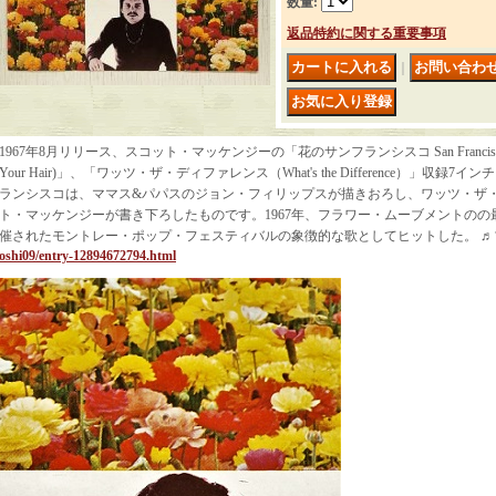
数量
:
返品特約に関する重要事項
｜
1967年8月リリース、スコット・マッケンジーの「花のサンフランシスコ San Francisco (Be Sur
Your Hair)」、「ワッツ・ザ・ディファレンス（What's the Difference）」収
ランシスコは、ママス&パパスのジョン・フィリップスが描きおろし、ワッツ・ザ
ト・マッケンジーが書き下ろしたものです。1967年、フラワー・ムーブメントの
催されたモントレー・ポップ・フェスティバルの象徴的な歌としてヒットした。 
oshi09/entry-12894672794.html