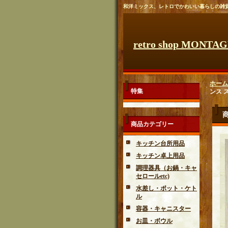
和洋ミックス、レトロでかわいい暮らしの雑
retro shop MONTA
ホーム
特集
ンス ス
商品カテゴリー
キッチン台所用品
キッチン卓上用品
調理器具（お鍋・キャ
セロールetc)
水差し・ポット・ケト
ル
容器・キャニスター
お皿・ボウル