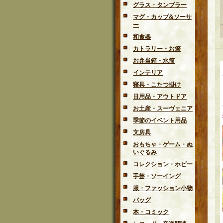
グラス・タンブラー
マグ・カップ&ソーサ
ー
和食器
カトラリー・お箸
お弁当箱・水筒
インテリア
寝具・こたつ掛け
日用品・アウトドア
お土産・スーヴェニア
季節のイベント用品
文房具
おもちゃ・ゲーム・ぬ
いぐるみ
コレクション・ホビー
手芸・ソーイング
服・ファッション小物
バッグ
本・コミック