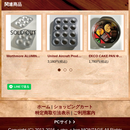
関連商品
Worthmore ALUMINIUM " Muffin Cupcake Pans" MADE IN USA マフィンパン/マフィン型（6コ仕様） 各1枚
United Aircraft Products Muffinaire Junior Mini Muffin Pan マフィンパン（12個仕様）
EKCO CAKE PAN Φ20 T-95H MADE IN U.S.A. アルミ製 ケーキパン/ ケーキ型
3,180円
(税込)
1,780円
(税込)
ホーム
|
ショッピングカート
特定商取引法表示
|
ご利用案内
PCサイト
Copyright (C) 2013-2016 ｒetro ｓhop MONTAGE All Rights