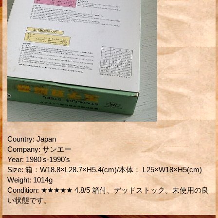
Country
:
Japan
Company
:
サンエー
Year
:
1980's-1990's
Size
:
箱：W18.8×L28.7×H5.4(cm)/本体： L25×W18×H5(cm)
Weight
:
1014g
Condition
:
★★★★★ 4.8/5 箱付、デッドストック。未使用の良
い状態です。