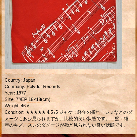
Country
:
Japan
Company
:
Polydor Records
Year
:
1977
Size
:
7"/EP 18×18(cm)
Weight
:
46ｇ
Condition
:
★★★★★ 4.5 /5 ジャケ：経年の折れ、シミなどのダ
メージも多少見られますが、比較的良い状態です。 盤：経
年のキズ、スレのダメージが殆ど見られない良い状態です。