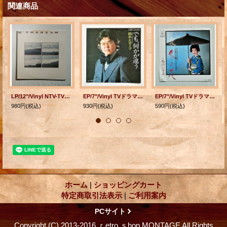
関連商品
LP/12"/Vinyl NTV-TV "俺たちの旅 "オリジナル・サウンド・トラック Tranzam トランザム (1975) BLACK 帯なし/歌詞カードなし
EP/7"/Vinyl TVドラマ「夜明けの刑事」主題歌 でも、何かが違う/虹 鈴木ヒロミツ あかのたちお、ジョニー大倉 他 (1975) EXPRESS
EP/7"/Vinyl TVドラマ「必殺仕事人III」主題歌 冬の花/小さな罠 鮎川いずみ (1982) CBS SONY
980円
(税込)
930円
(税込)
590円
(税込)
ホーム
|
ショッピングカート
特定商取引法表示
|
ご利用案内
PCサイト
Copyright (C) 2013-2016 ｒetro ｓhop MONTAGE All Rights