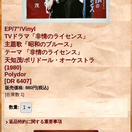
EP/7"/Vinyl
TVドラマ「非情のライセンス」
主題歌「昭和のブルース」
テーマ 「非情のライセンス」
天知茂/ポリドール・オーケストラ
(1980)
Polydor
[DR 6407]
販売価格
:
980円
(税込)
[在庫数 1]
数量
:
返品特約に関する重要事項