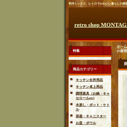
和洋ミックス、レトロでかわいい暮らしの雑
retro shop MONTA
ホーム
特集
の夜明け
商品カテゴリー
キッチン台所用品
キッチン卓上用品
調理器具（お鍋・キャ
セロールetc)
水差し・ポット・ケト
ル
容器・キャニスター
お皿・ボウル