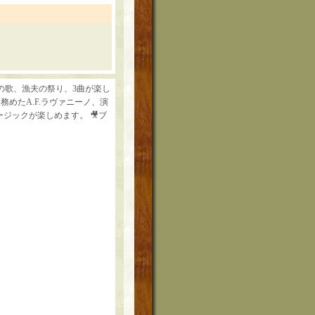
の歌、漁夫の祭り、3曲が楽し
めたA.F.ラヴァニーノ、演
ジックが楽しめます。 🎥ブ