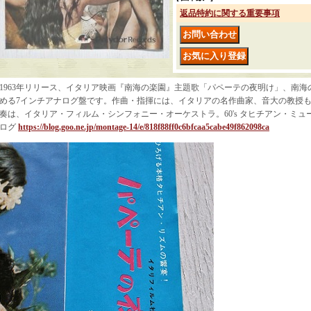
返品特約に関する重要事項
1963年リリース、イタリア映画『南海の楽園』主題歌「パペーテの夜明け」、南海
める7インチアナログ盤です。作曲・指揮には、イタリアの名作曲家、音大の教授も務
奏は、イタリア・フィルム・シンフォニー・オーケストラ。60's タヒチアン・ミュー
ログ
https://blog.goo.ne.jp/montage-14/e/818f88ff0c6bfcaa5cabe49f862098ca