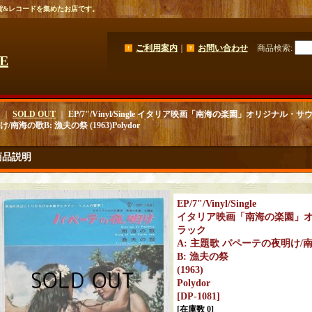
貨&レコードを集めたお店です。
ご利用案内
｜
お問い合わせ
商品検索
:
GE
｜
SOLD OUT
｜
EP/7"/Vinyl/Single イタリア映画「南海の楽園」オリジナル・
/南海の歌B: 漁夫の祭 (1963)Polydor
商品説明
EP/7"/Vinyl/Single
イタリア映画「南海の楽園」
ラック
A: 主題歌 パペーテの夜明け/
B: 漁夫の祭
(1963)
Polydor
[
DP-1081
]
[在庫数 0]