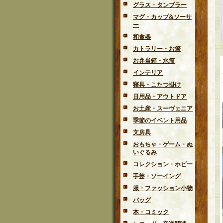
グラス・タンブラー
マグ・カップ&ソーサ
ー
和食器
カトラリー・お箸
お弁当箱・水筒
インテリア
寝具・こたつ掛け
日用品・アウトドア
お土産・スーヴェニア
季節のイベント用品
文房具
おもちゃ・ゲーム・ぬ
いぐるみ
コレクション・ホビー
手芸・ソーイング
服・ファッション小物
バッグ
本・コミック