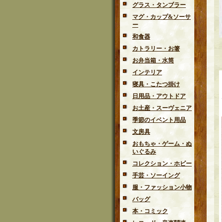
グラス・タンブラー
マグ・カップ&ソーサ
ー
和食器
カトラリー・お箸
お弁当箱・水筒
インテリア
寝具・こたつ掛け
日用品・アウトドア
お土産・スーヴェニア
季節のイベント用品
文房具
おもちゃ・ゲーム・ぬ
いぐるみ
コレクション・ホビー
手芸・ソーイング
服・ファッション小物
バッグ
本・コミック