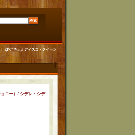
｜
EP/7"/Vinyl ディスコ・クイーン
ョニー）/ シデレ・シデ