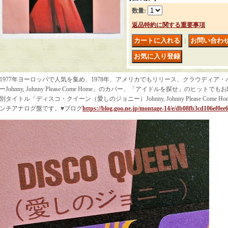
数量
:
返品特約に関する重要事項
｜
1977年ヨーロッパで人気を集め、1978年、アメリカでもリリース、クラウディア
ーJohnny, Johnny Please Come Home」のカバー、「アイドルを探せ」のヒ
別タイトル「ディスコ・クイーン（愛しのジョニー）Johnny, Johnny Please Come
ンチアナログ盤です。♥ブログ
https://blog.goo.ne.jp/montage-14/e/db08fb3cd106ef0e