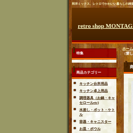
和洋ミックス、レトロでかわいい暮らしの雑
retro shop MONTA
ホーム
特集
（愛し
商品カテゴリー
キッチン台所用品
キッチン卓上用品
調理器具（お鍋・キャ
セロールetc)
水差し・ポット・ケト
ル
容器・キャニスター
お皿・ボウル