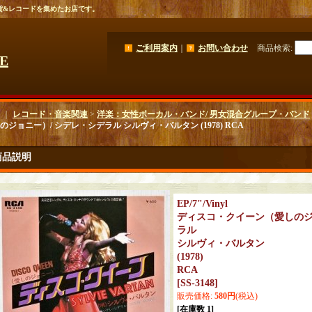
貨&レコードを集めたお店です。
ご利用案内
｜
お問い合わせ
商品検索
:
GE
｜
レコード・音楽関連
>
洋楽：女性ボーカル・バンド/ 男女混合グループ・バンド
のジョニー）/ シデレ・シデラル シルヴィ・バルタン (1978) RCA
商品説明
EP/7"/Vinyl
ディスコ・クイーン（愛しのジ
ラル
シルヴィ・バルタン
(1978)
RCA
[
SS-3148
]
販売価格
:
580円
(税込)
[在庫数 1]