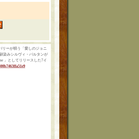
・バリーが唄う「愛しのジョニ
ットでもお馴染みシルヴィ・バルタンが
 Home 」としてリリースした7イ
e600b7463ffa51e9