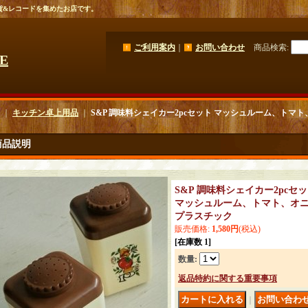
貨&レコードを集めたお店です。
ご利用案内
｜
お問い合わせ
商品検索
:
GE
｜
キッチン卓上用品
｜
S&P 調味料シェイカー2pcセット マッシュルーム、トマ
商品説明
S&P 調味料シェイカー2pcセ
マッシュルーム、トマト、オ
プラスチック
販売価格
:
1,580円
(税込)
[在庫数 1]
数量
:
返品特約に関する重要事項
｜