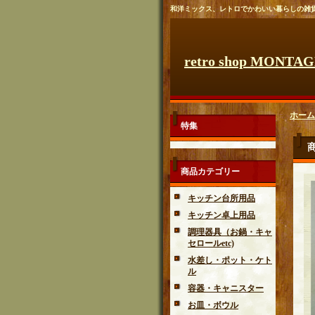
和洋ミックス、レトロでかわいい暮らしの雑
retro shop MONTA
ホーム
特集
商品カテゴリー
キッチン台所用品
キッチン卓上用品
調理器具（お鍋・キャ
セロールetc)
水差し・ポット・ケト
ル
容器・キャニスター
お皿・ボウル