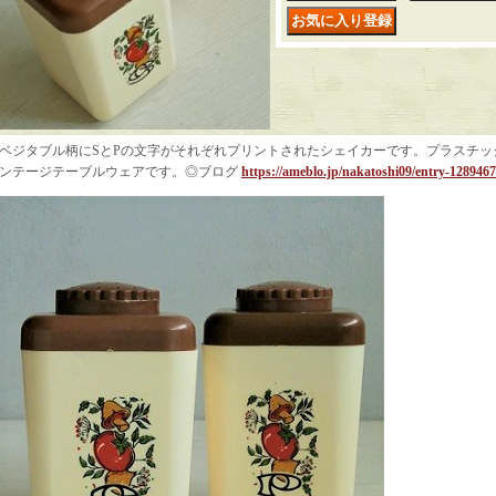
ベジタブル柄にSとPの文字がそれぞれプリントされたシェイカーです。プラスチッ
ンテージテーブルウェアです。◎ブログ
https://ameblo.jp/nakatoshi09/entry-128946