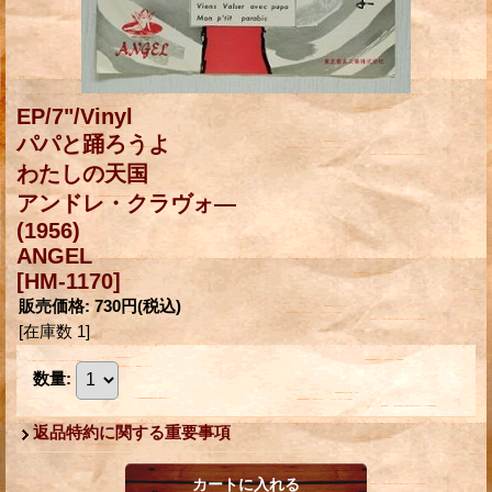
EP/7"/Vinyl
パパと踊ろうよ
わたしの天国
アンドレ・クラヴォ―
(1956)
ANGEL
[HM-1170]
販売価格
:
730円
(税込)
[在庫数 1]
数量
:
返品特約に関する重要事項