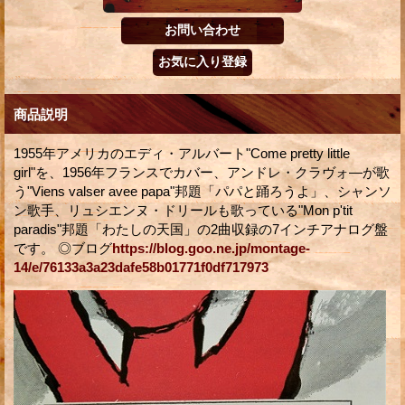
商品説明
1955年アメリカのエディ・アルバート"Come pretty little
girl"を、1956年フランスでカバー、アンドレ・クラヴォ―が歌
う"Viens valser avee papa"邦題「パパと踊ろうよ」、シャンソ
ン歌手、リュシエンヌ・ドリールも歌っている"Mon p'tit
paradis"邦題「わたしの天国」の2曲収録の7インチアナログ盤
です。 ◎ブログ
https://blog.goo.ne.jp/montage-
14/e/76133a3a23dafe58b01771f0df717973