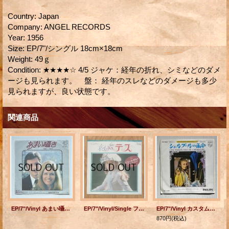
Country
:
Japan
Company
:
ANGEL RECORDS
Year
:
1956
Size
:
EP/7"/シングル 18cm×18cm
Weight
:
49ｇ
Condition
:
★★★★☆ 4/5 ジャケ：経年の折れ、シミなどのダメ
ージも見られます。 盤： 経年のスレなどのダメージも多少
見られますが、良い状態です。
関連商品
EP/7"/Vinyl あまい囁き PAROLES・・・PAROLES/ 愛のくらし UNE VIE ダリダ/アラン・ドロン (1973) SEVEN SEAS
EP/7"/Vinyl/Single フランス映画『テス』 "哀しみのテス/ テスの喜び" ピエール・ポルト グランド・オーケストラ (1980)Victor
EP/7"/Vinyl カスタム・エバーグリーン・シリーズ オリジナル・サウンド・トラック シェルブールの雨傘 Je tattendrai toure ma vie / -Generique Michel Legrand ミシェル・ルグラン PHILIPS Records
870円
(税込)