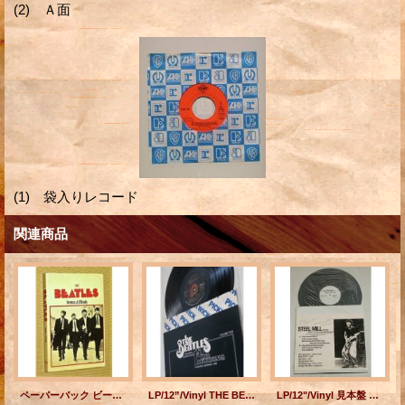
(2) Ａ面
(1) 袋入りレコード
関連商品
ペーパーバック ビートルズ The Beatles: A Musical Evolution 1984年/絶版
LP/12”/Vinyl THE BEATLES ビートルズ 1st LIVE RECORDINGS HAMBURG, GERMANY, 1962 VOLUME TWO (1979) U.S.A.
LP/12"/Vinyl 見本盤 Steel Mill Child 1970〜1971 Live, Studio Demos RECORDED AT THE CLUB "THE SCENE"IN ASBURY PARK, N.J. ON 1/18/1971&BILL GRAHAMS FILMORE WEST ON 1970. ブルース・スプリングスティーン/ スティール・ミル スタジオデモ