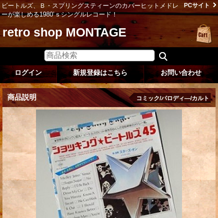
ビートルズ、Ｂ・スプリングスティーンのカバーヒットメドレ
PCサイト
ーが楽しめる1980’ｓシングルレコード！
retro shop MONTAGE
ログイン
新規登録はこちら
お問い合わせ
商品説明
コミック/パロディ―/カルト