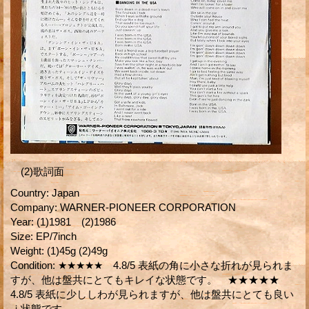
(2)歌詞面
Country
:
Japan
Company
:
WARNER-PIONEER CORPORATION
Year
:
(1)1981 (2)1986
Size
:
EP/7inch
Weight
:
(1)45g (2)49g
Condition
:
★★★★★ 4.8/5 表紙の角に小さな折れが見られま
すが、他は盤共にとてもキレイな状態です。 ★★★★★
4.8/5 表紙に少ししわが見られますが、他は盤共にとても良い
ｊ状態です。