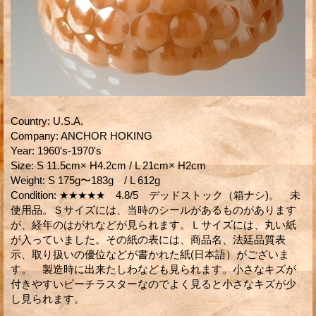
Country
:
U.S.A.
Company
:
ANCHOR HOKING
Year
:
1960's-1970's
Size
:
S 11.5cm× H4.2cm / L 21cm× H2cm
Weight
:
S 175g〜183g / L 612g
Condition
:
★★★★★ 4.8/5 デッドストック（箱ナシ)。 未
使用品。Ｓサイズには、当時のシールがあるものがあります
が、経年のはがれなどが見られます。Ｌサイズには、丸い紙
が入っていました。その紙の表には、商品名、法廷品質表
示、取り扱いの優位などが書かれた紙(日本語）がございま
す。 製造時に出来たしわなども見られます。小さなキズが
付きやすいピーチラスターなのでよく見ると小さなキズが少
し見られます。